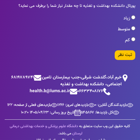
پورتال دانشکده بهداشت و تغذیه تا چه مقدار نیاز شما را برطرف می نماید؟
زیاد
متوسط
کم
ثبت نظر
خرم آباد،گلدشت شرقی،جنب بيمارستان تامين
6819789741
اجتماعی، دانشکده بهداشت و تغذیه
health.b@lums.ac.ir
06633408176
بازدیدکنندگان آنلاین: 0
بازدیدهای امروز: 1266
بازدیدهای فعلی از صفحه: 122
کل بازدیدها: 545867
تاریخ بروز رسانی: 1405/04/23 10:20
کلیه حقوق این وب سایت متعلق به
دانشگاه علوم پزشکی و خدمات بهداشتی درمانی
لرستان
می باشد.