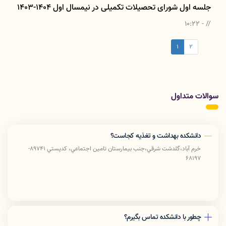
جلسه اول شورای تحصیلات تکمیلی در نیمسال اول 1404-1403
// - 10:22
1
2
سوالات متداول
دانشکده بهداشت و تغذیه کجاست؟
خرم آباد،گلدشت شرقي،جنب بيمارستان تامين اجتماعي، كدپستي 89741-
68197
چطور با دانشکده تماس بگیرم؟