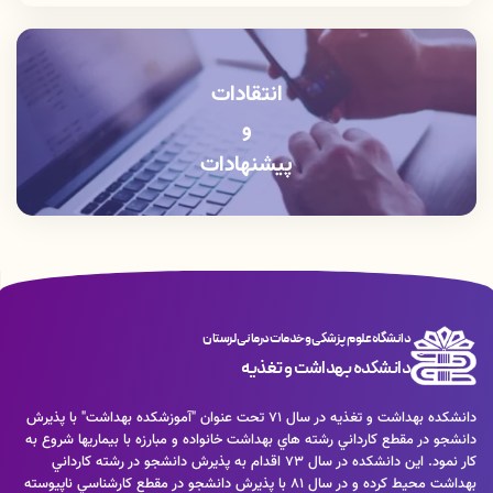
دفتر رياست: 06633408176
آموزش دانشكده: 06633412309
انتقادات
و
پیشنهادات
دانشگاه علوم پزشکی و خدمات درمانی لرستان
دانشکده بهداشت و تغذیه
دانشكده بهداشت و تغذيه در سال 71 تحت عنوان "آموزشكده بهداشت" با پذيرش
دانشجو در مقطع كارداني رشته هاي بهداشت خانواده و مبارزه با بيماريها شروع به
كار نمود. اين دانشكده در سال 73 اقدام به پذيرش دانشجو در رشته كارداني
بهداشت محيط كرده و در سال 81 با پذيرش دانشجو در مقطع كارشناسي ناپيوسته