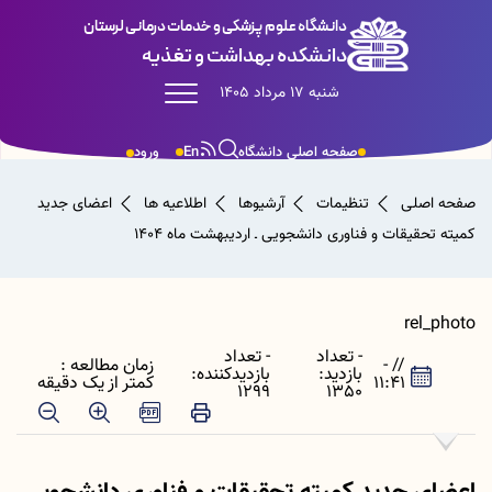
دانشگاه علوم پزشکی و خدمات درمانی لرستان
دانشکده بهداشت و تغذیه
شنبه 17 مرداد 1405
صفحه اصلی دانشگاه
En
ورود
صفحه اصلی
تنظیمات
آرشیوها
اطلاعیه ها
اعضای جدید
کمیته تحقیقات و فناوری دانشجویی ـ اردیبهشت ماه 1404
rel_photo
- تعداد
- تعداد
// -
زمان مطالعه :
بازدید:
بازدیدکننده:
11:41
کمتر از یک دقیقه
1299
1350