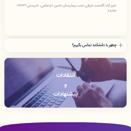
خرم آباد،گلدشت شرقي،جنب بيمارستان تامين اجتماعي، كدپستي 89741-
68197
چطور با دانشکده تماس بگیرم؟
دفتر رياست: 06633408176
آموزش دانشكده: 06633412309
انتقادات
و
پیشنهادات