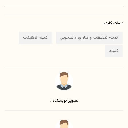
کلمات کلیدی
کمیته_تحقیقات_و_فناوری_دانشجویی
کمیته_تحقیقات
کمیته
تصویر نویسنده :