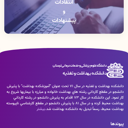
انتقادات
و
پیشنهادات
دانشگاه علوم پزشکی و خدمات درمانی لرستان
دانشکده بهداشت و تغذیه
دانشكده بهداشت و تغذيه در سال 71 تحت عنوان "آموزشكده بهداشت" با پذيرش
دانشجو در مقطع كارداني رشته هاي بهداشت خانواده و مبارزه با بيماريها شروع به
كار نمود. اين دانشكده در سال 73 اقدام به پذيرش دانشجو در رشته كارداني
بهداشت محيط كرده و در سال 81 با پذيرش دانشجو در مقطع كارشناسي ناپيوسته
بهداشت محيط، رسماً تبديل به دانشكده بهداشت شد.
بیشتر
پیوندها