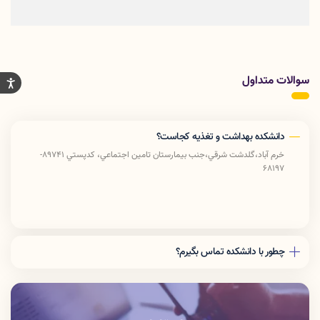
سوالات متداول
دانشکده بهداشت و تغذیه کجاست؟
خرم آباد،گلدشت شرقي،جنب بيمارستان تامين اجتماعي، كدپستي 89741-
68197
چطور با دانشکده تماس بگیرم؟
دفتر رياست: 06633408176
آموزش دانشكده: 06633412309