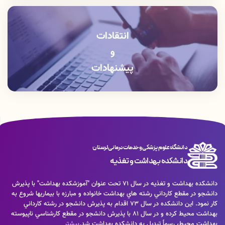
آموزش دانشكده: 06633412309
انتقادات
و
پیشنهادات
دانشگاه علوم پزشکی و خدمات درمانی لرستان
دانشکده بهداشت و تغذیه
دانشكده بهداشت و تغذيه در سال 71 تحت عنوان "آموزشكده بهداشت" با پذيرش
دانشجو در مقطع كارداني رشته هاي بهداشت خانواده و مبارزه با بيماريها شروع به
كار نمود. اين دانشكده در سال 73 اقدام به پذيرش دانشجو در رشته كارداني
بهداشت محيط كرده و در سال 81 با پذيرش دانشجو در مقطع كارشناسي ناپيوسته
بهداشت محيط، رسماً تبديل به دانشكده بهداشت شد.
بیشتر