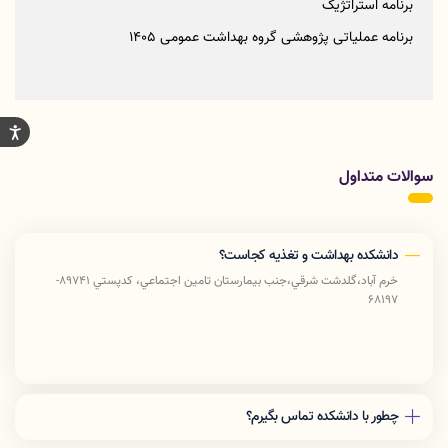
برنامه استراتژیک
برنامه عملیاتی پژوهشی گروه بهداشت عمومی 1405
سوالات متداول
دانشکده بهداشت و تغذیه کجاست؟
خرم آباد،گلدشت شرقي،جنب بيمارستان تامين اجتماعي، كدپستي 89741-
68197
چطور با دانشکده تماس بگیرم؟
دفتر رياست: 06633408176