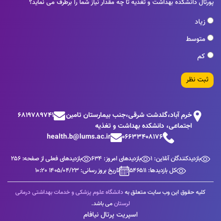
پورتال دانشکده بهداشت و تغذیه تا چه مقدار نیاز شما را برطرف می نماید؟
زیاد
متوسط
کم
ثبت نظر
خرم آباد،گلدشت شرقی،جنب بيمارستان تامين
6819789741
اجتماعی، دانشکده بهداشت و تغذیه
health.b@lums.ac.ir
06633408176
بازدیدکنندگان آنلاین: 1
بازدیدهای امروز: 634
بازدیدهای فعلی از صفحه: 256
کل بازدیدها: 546511
تاریخ بروز رسانی: 1405/04/23 10:20
کلیه حقوق این وب سایت متعلق به
دانشگاه علوم پزشکی و خدمات بهداشتی درمانی
لرستان
می باشد.
اسپریت پرتال نیافام