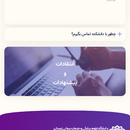
68197
چطور با دانشکده تماس بگیرم؟
دفتر رياست: 06633408176
آموزش دانشكده: 06633412309
انتقادات
و
پیشنهادات
دانشگاه علوم پزشکی و خدمات درمانی لرستان