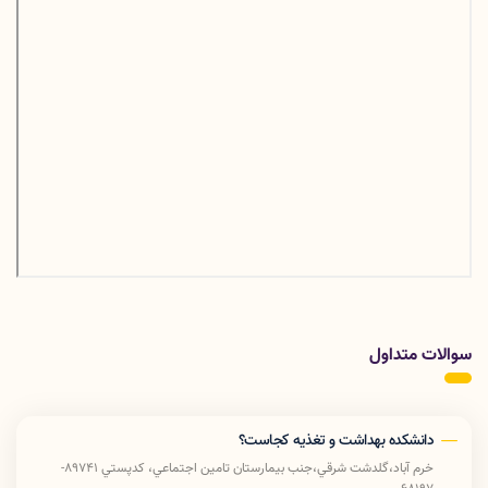
سوالات متداول
دانشکده بهداشت و تغذیه کجاست؟
خرم آباد،گلدشت شرقي،جنب بيمارستان تامين اجتماعي، كدپستي 89741-