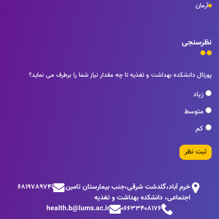
آرمان
نظرسنجی
پورتال دانشکده بهداشت و تغذیه تا چه مقدار نیاز شما را برطرف می نماید؟
زیاد
متوسط
کم
ثبت نظر
خرم آباد،گلدشت شرقی،جنب بيمارستان تامين
6819789741
اجتماعی، دانشکده بهداشت و تغذیه
health.b@lums.ac.ir
06633408176