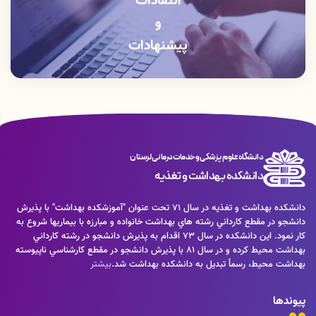
انتقادات
و
پیشنهادات
دانشگاه علوم پزشکی و خدمات درمانی لرستان
دانشکده بهداشت و تغذیه
دانشكده بهداشت و تغذيه در سال 71 تحت عنوان "آموزشكده بهداشت" با پذيرش
دانشجو در مقطع كارداني رشته هاي بهداشت خانواده و مبارزه با بيماريها شروع به
كار نمود. اين دانشكده در سال 73 اقدام به پذيرش دانشجو در رشته كارداني
بهداشت محيط كرده و در سال 81 با پذيرش دانشجو در مقطع كارشناسي ناپيوسته
بهداشت محيط، رسماً تبديل به دانشكده بهداشت شد.
بیشتر
پیوندها