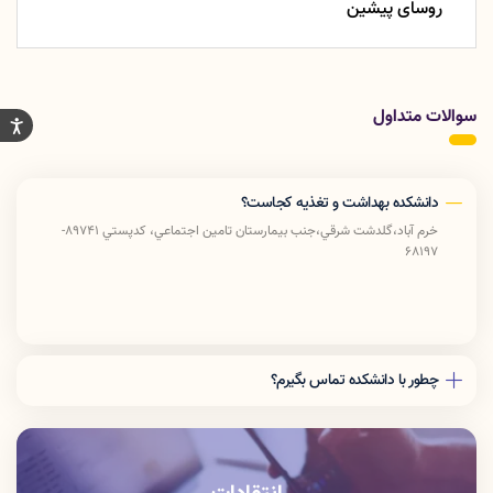
روسای پیشین
سوالات متداول
دانشکده بهداشت و تغذیه کجاست؟
خرم آباد،گلدشت شرقي،جنب بيمارستان تامين اجتماعي، كدپستي 89741-
68197
چطور با دانشکده تماس بگیرم؟
دفتر رياست: 06633408176
آموزش دانشكده: 06633412309