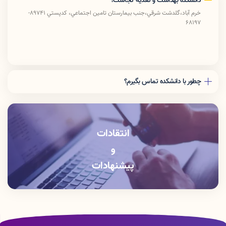
دانشکده بهداشت و تغذیه کجاست؟
خرم آباد،گلدشت شرقي،جنب بيمارستان تامين اجتماعي، كدپستي 89741-
68197
چطور با دانشکده تماس بگیرم؟
دفتر رياست: 06633408176
آموزش دانشكده: 06633412309
انتقادات
و
پیشنهادات