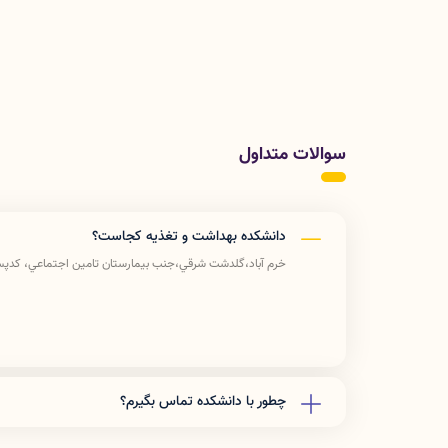
سوالات متداول
دانشکده بهداشت و تغذیه کجاست؟
خرم آباد،گلدشت شرقي،جنب بيمارستان تامين اجتماعي، كدپستي 89741-7
چطور با دانشکده تماس بگیرم؟
دفتر رياست: 06633408176
آموزش دانشكده: 06633412309