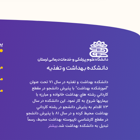
پی
دانشگاه علوم پزشکی و خدمات درمانی لرستان
دانشکده بهداشت و تغذیه
و
م
دانشكده بهداشت و تغذيه در سال 71 تحت عنوان
"آموزشكده بهداشت" با پذيرش دانشجو در مقطع
م
كارداني رشته هاي بهداشت خانواده و مبارزه با
بيماريها شروع به كار نمود. اين دانشكده در سال
73 اقدام به پذيرش دانشجو در رشته كارداني
بهداشت محيط كرده و در سال 81 با پذيرش دانشجو
در مقطع كارشناسي ناپيوسته بهداشت محيط، رسماً
تبديل به دانشكده بهداشت شد.
بیشتر