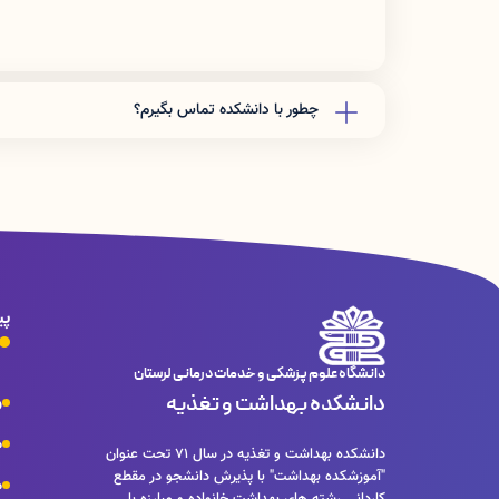
چطور با دانشکده تماس بگیرم؟
دفتر رياست: 06633408176
آموزش دانشكده: 06633412309
پی
دانشگاه علوم پزشکی و خدمات درمانی لرستان
دانشکده بهداشت و تغذیه
و
م
دانشكده بهداشت و تغذيه در سال 71 تحت عنوان
"آموزشكده بهداشت" با پذيرش دانشجو در مقطع
م
كارداني رشته هاي بهداشت خانواده و مبارزه با