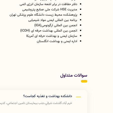
دفتر حفاظت در برابر اشعه سازمان انرژی اتمی
مدیریت
HSE
شرکت ملی صنایع پتروشیمی
پژوهشکده محیط زیست دانشگاه علوم پزشکی تهران
برنامه بین المللی ایمنی مواد شیمیایی
انجمن بین المللی ارگونومی(
IEA
)
انجمن بین المللی بهداشت حرفه ای (
ICOH
)
سازمان ایمنی و بهداشت حرفه ای آمریکا
اداره ایمنی و بهداشت انگلستان
سوالات متداول
دانشکده بهداشت و تغذیه کجاست؟
خرم آباد،گلدشت شرقي،جنب بيمارستان تامين اجتماعي، كدپستي 89741-7