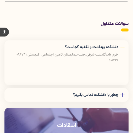
سوالات متداول
دانشکده بهداشت و تغذیه کجاست؟
خرم آباد،گلدشت شرقي،جنب بيمارستان تامين اجتماعي، كدپستي 89741-
68197
چطور با دانشکده تماس بگیرم؟
دفتر رياست: 06633408176
آموزش دانشكده: 06633412309
انتقادات