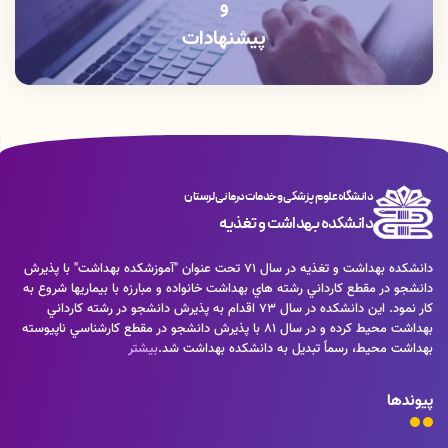
و
پیشنهادات
دانشگاه علوم پزشکی و خدمات درمانی لرستان
دانشکده بهداشت و تغذیه
دانشكده بهداشت و تغذيه در سال 71 تحت عنوان "آموزشكده بهداشت" با پذيرش
دانشجو در مقطع كارداني رشته هاي بهداشت خانواده و مبارزه با بيماريها شروع به
كار نمود. اين دانشكده در سال 73 اقدام به پذيرش دانشجو در رشته كارداني
بهداشت محيط كرده و در سال 81 با پذيرش دانشجو در مقطع كارشناسي ناپيوسته
بهداشت محيط، رسماً تبديل به دانشكده بهداشت شد.
بیشتر
پیوندها