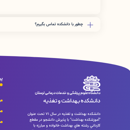
چطور با دانشکده تماس بگیرم؟
دفتر رياست: 06633408176
آموزش دانشكده: 06633412309
پی
دانشگاه علوم پزشکی و خدمات درمانی لرستان
دانشکده بهداشت و تغذیه
و
م
دانشكده بهداشت و تغذيه در سال 71 تحت عنوان
"آموزشكده بهداشت" با پذيرش دانشجو در مقطع
م
كارداني رشته هاي بهداشت خانواده و مبارزه با