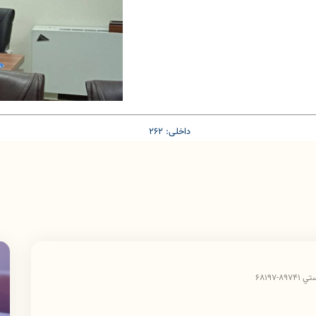
داخلی: 262
6819