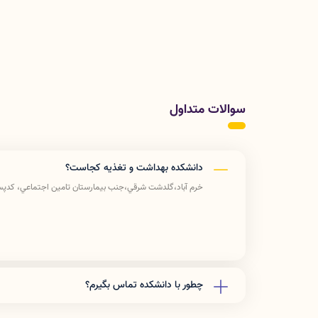
سوالات متداول
دانشکده بهداشت و تغذیه کجاست؟
خرم آباد،گلدشت شرقي،جنب بيمارستان تامين اجتماعي، كدپستي 89741-7
چطور با دانشکده تماس بگیرم؟
دفتر رياست: 06633408176
آموزش دانشكده: 06633412309