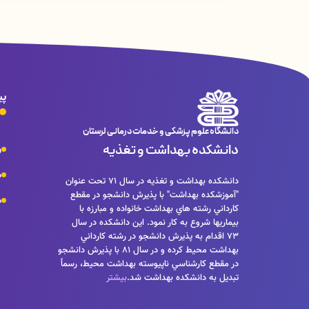
پی
دانشگاه علوم پزشکی و خدمات درمانی لرستان
دانشکده بهداشت و تغذیه
و
م
دانشكده بهداشت و تغذيه در سال 71 تحت عنوان
"آموزشكده بهداشت" با پذيرش دانشجو در مقطع
م
كارداني رشته هاي بهداشت خانواده و مبارزه با
بيماريها شروع به كار نمود. اين دانشكده در سال
73 اقدام به پذيرش دانشجو در رشته كارداني
بهداشت محيط كرده و در سال 81 با پذيرش دانشجو
در مقطع كارشناسي ناپيوسته بهداشت محيط، رسماً
تبديل به دانشكده بهداشت شد.
بیشتر