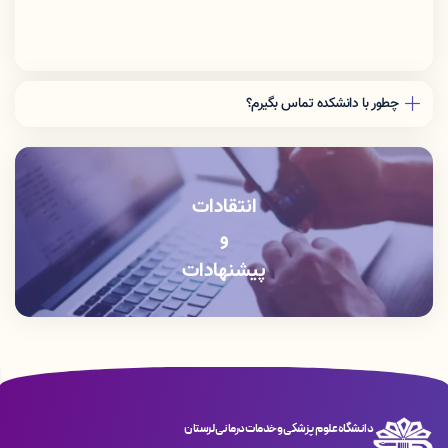
چطور با دانشکده تماس بگیرم؟
دفتر رياست: 06633408176
آموزش دانشكده: 06633412309
انتقادات
و
پیشنهادات
دانشگاه علوم پزشکی و خدمات درمانی لرستان