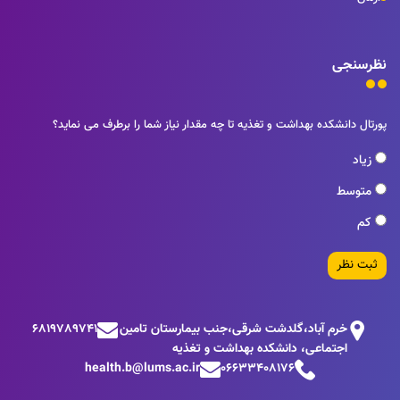
نظرسنجی
پورتال دانشکده بهداشت و تغذیه تا چه مقدار نیاز شما را برطرف می نماید؟
زیاد
متوسط
کم
ثبت نظر
خرم آباد،گلدشت شرقی،جنب بيمارستان تامين
6819789741
اجتماعی، دانشکده بهداشت و تغذیه
health.b@lums.ac.ir
06633408176