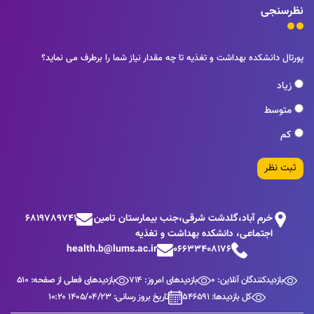
نظرسنجی
پورتال دانشکده بهداشت و تغذیه تا چه مقدار نیاز شما را برطرف می نماید؟
زیاد
متوسط
کم
ثبت نظر
خرم آباد،گلدشت شرقی،جنب بيمارستان تامين
6819789741
اجتماعی، دانشکده بهداشت و تغذیه
health.b@lums.ac.ir
06633408176
بازدیدکنندگان آنلاین: 0
بازدیدهای امروز: 714
بازدیدهای فعلی از صفحه: 510
کل بازدیدها: 546591
تاریخ بروز رسانی: 1405/04/23 10:20