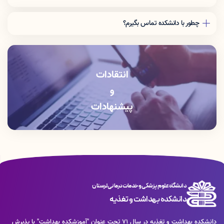
چطور با دانشکده تماس بگیرم؟
دفتر رياست: 06633408176
آموزش دانشكده: 06633412309
انتقادات
و
پیشنهادات
دانشگاه علوم پزشکی و خدمات درمانی لرستان
دانشکده بهداشت و تغذیه
دانشكده بهداشت و تغذيه در سال 71 تحت عنوان "آموزشكده بهداشت" با پذيرش