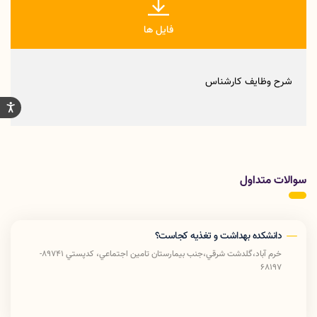
فایل ها
شرح وظایف کارشناس
سوالات متداول
دانشکده بهداشت و تغذیه کجاست؟
خرم آباد،گلدشت شرقي،جنب بيمارستان تامين اجتماعي، كدپستي 89741-
68197