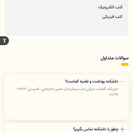
کتب الکترونیک
کتب فیزیکی
سوالات متداول
دانشکده بهداشت و تغذیه کجاست؟
خرم آباد،گلدشت شرقي،جنب بيمارستان تامين اجتماعي، كدپستي 89741-
68197
چطور با دانشکده تماس بگیرم؟