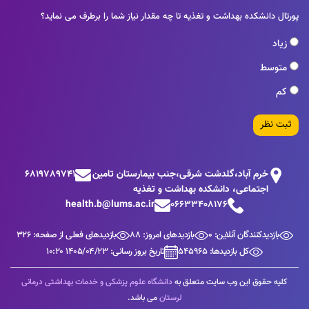
پورتال دانشکده بهداشت و تغذیه تا چه مقدار نیاز شما را برطرف می نماید؟
زیاد
متوسط
کم
ثبت نظر
خرم آباد،گلدشت شرقی،جنب بيمارستان تامين
6819789741
اجتماعی، دانشکده بهداشت و تغذیه
health.b@lums.ac.ir
06633408176
بازدیدکنندگان آنلاین: 0
بازدیدهای امروز: 88
بازدیدهای فعلی از صفحه: 326
کل بازدیدها: 545965
تاریخ بروز رسانی: 1405/04/23 10:20
کلیه حقوق این وب سایت متعلق به
دانشگاه علوم پزشکی و خدمات بهداشتی درمانی
لرستان
می باشد.