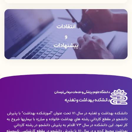
دفتر رياست: 06633408176
آموزش دانشكده: 06633412309
انتقادات
و
پیشنهادات
دانشگاه علوم پزشکی و خدمات درمانی لرستان
دانشکده بهداشت و تغذیه
دانشكده بهداشت و تغذيه در سال 71 تحت عنوان "آموزشكده بهداشت" با پذيرش
دانشجو در مقطع كارداني رشته هاي بهداشت خانواده و مبارزه با بيماريها شروع به
كار نمود. اين دانشكده در سال 73 اقدام به پذيرش دانشجو در رشته كارداني
بهداشت محيط كرده و در سال 81 با پذيرش دانشجو در مقطع كارشناسي ناپيوسته